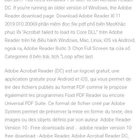
DC. If you're running an older version of Windows, the Adobe
Reader download page Download Adobe Reader XI 11
2019.010.20069 phần mềm đọc file pdf phổ biến MẹoKhắc
phục lỗi "Acrobat failed to load its Core DLL" trên Adobe
Reader trên hệ điều hành Windows, Mac, Linux, iOS và Android,
ngoài ra, Adobe Reader Bước 3: Chọn Full Screen tại cửa sổ
Categories ở bên trái, tích "Loop after last
Adobe Acrobat Reader (DC) est un logiciel gratuit, une
application gratuite pour Android et iOS, qui vous permet de
lire des fichiers publiés au format PDF comme le propose
également les programmes Foxit PDF Reader ou encore
Universal PDF Suite. Ce format de fichier créé par Adobe
System permet de préserver la mise en forme du texte, des
images ou des objets définis par son auteur. Adobe Reader
Version 10 - Free downloads and … adobe reader version 10
free download - Adobe Reader, Adobe Acrobat Reader DC,