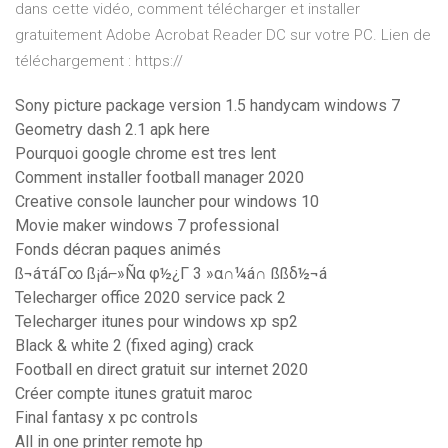
dans cette vidéo, comment télécharger et installer
gratuitement Adobe Acrobat Reader DC sur votre PC. Lien de
téléchargement : https://
Sony picture package version 1.5 handycam windows 7
Geometry dash 2.1 apk here
Pourquoi google chrome est tres lent
Comment installer football manager 2020
Creative console launcher pour windows 10
Movie maker windows 7 professional
Fonds décran paques animés
ß¬áτáΓ∞ ß¡á⌐»Ñα φ½¿Γ 3 »α∩¼á∩ ßßδ½¬á
Telecharger office 2020 service pack 2
Telecharger itunes pour windows xp sp2
Black & white 2 (fixed aging) crack
Football en direct gratuit sur internet 2020
Créer compte itunes gratuit maroc
Final fantasy x pc controls
All in one printer remote hp